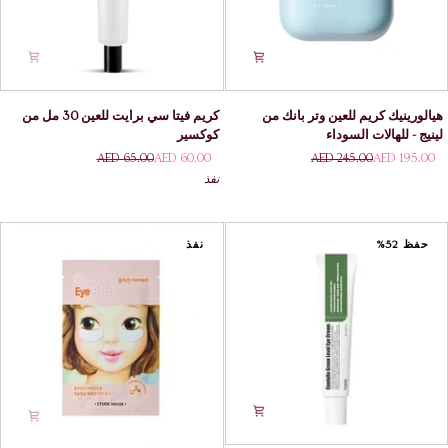
هيالورينيك
كريم
هيالورينيك كريم للعين وتر بانك من
كريم فيتا سي برايت للعين 30 مل من
كريم
فيتا
لينيج - للهالات السوداء
كوكسير
للعين
سي
AED 65.00
AED 60.00
AED 245.00
AED 195.00
وتر
برايت
نفذ
بانك
للعين
من
30
لينيج -
مل
للهالات
من
حفظ 52%
نفذ
السوداء
كوكسير