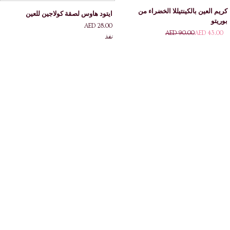
كريم
ايتود
كريم العين بالكينتيللا الخضراء من
ايتود هاوس لصقة كولاجين للعين
العين
هاوس
بوريتو
AED 28.00
بالكينتيللا
لصقة
AED 90.00
AED 43.00
الخضراء
نفذ
كولاجين
من
للعين
بوريتو