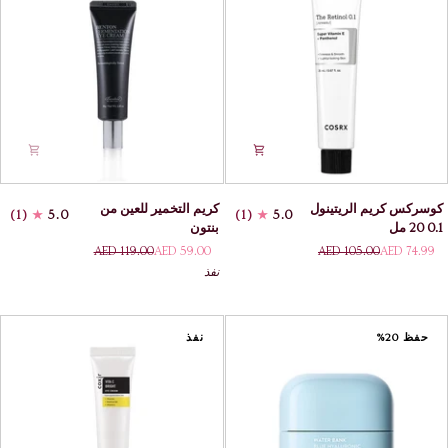
وإزالة
المفعول
الهالات
السوداء
كوسركس
كريم
كوسركس كريم الريتينول
كريم التخمير للعين من
(1)
5.0
(1)
5.0
كريم
التخمير
0.1 20 مل
بنتون
الريتينول
للعين
AED 119.00
AED 59.00
AED 105.00
AED 74.99
0.1
من
نفذ
20
بنتون
مل
حفظ 20%
نفذ