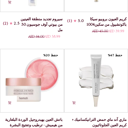
كريم
سيروم
كريم العيون بروبيو سيكا
سيروم تجديد منطقة العينين
(1)
5.0
العيون
تجديد
(2)
2.5
باكوتشيول من سكين1004
من بيوتي أوف جوسيون 30
بروبيو
منطقة
مل
AED 45.00
AED 39.99
سيكا
العينين
AED 64.00
AED 58.99
باكوتشيول
من
من
بيوتي
سكين1004
أوف
جوسيون
حفظ 47%
حفظ 20%
30
مل
ماري
باتش
ماري آند ماي حمض الترانيكساميك +
باتش العين بهيدروجيل الوردة البلغارية
آند
العين
كريم العين الجلوتاثيون
من هيميش - ترطيب وتفتيح البشرة