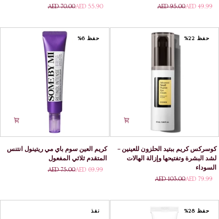
ماي
بهيدروجيل
AED 70.00
AED 55.90
AED 95.00
AED 49.99
حمض
الوردة
الترانيكساميك
البلغارية
+
من
كريم
هيميش -
حفظ 22%
حفظ 6%
العين
ترطيب
الجلوتاثيون
وتفتيح
البشرة
كوسركس
كريم
كوسركس كريم ببتيد الحلزون للعينين –
كريم العين سوم باي مي ريتينول انتنس
كريم
العين
لشد البشرة وتفتيحها وإزالة الهالات
المتقدم ثلاثي المفعول
ببتيد
سوم
السوداء
AED 75.00
AED 69.99
الحلزون
باي
AED 103.00
AED 79.99
للعينين
مي
–
ريتينول
لشد
انتنس
البشرة
المتقدم
حفظ 28%
نفذ
وتفتيحها
ثلاثي