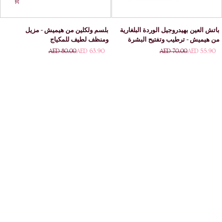
باتش
بلسم
باتش العين بهيدروجيل الوردة البلغارية
بلسم ولكلين من هيميش - مزيل
العين
ولكلين
من هيميش - ترطيب وتفتيح البشرة
ومنظف لطيف للمكياج
بهيدروجيل
من
AED 80.00
AED 63.90
AED 70.00
AED 55.90
الوردة
هيميش
البلغارية
-
من
مزيل
هيميش -
ومنظف
ترطيب
لطيف
وتفتيح
للمكياج
البشرة